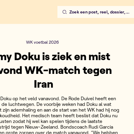
Zoek een post, reel, dossier, ...
WK voetbal 2026
my Doku is ziek en mist
vond WK-match tegen
Iran
Doku op het veld vanavond. De Rode Duivel heeft een
an de luchtwegen. De voorbije weken had Doku al wat
zijn ademhaling en aan de start van het WK had hij nog
koudheid. Het medisch team heeft beslist dat Doku nu
sten zodat hij wel kan spelen tijdens de laatste
trijd tegen Nieuw-Zeeland. Bondscoach Rudi Garcia
en grote zorgen over de match vanavond. "We hebben