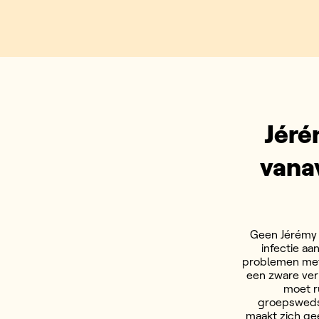
Jéré
vana
Geen Jérémy 
infectie a
problemen met 
een zware ver
moet ru
groepsweds
maakt zich ge