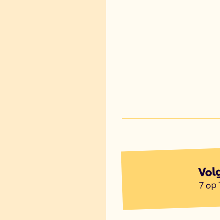
Vol
7 op 