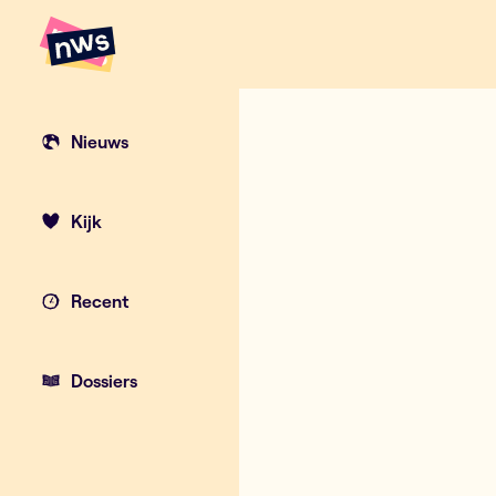
Naar hoofdinhoud
Hoofdpunten VRT NWS
Nieuws
Kijk
Recent
Dossiers