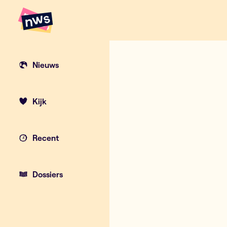
Naar hoofdinhoud
Hoofdpunten VRT NWS
Nieuws
Kijk
Recent
Dossiers