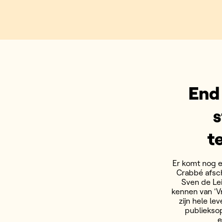
End
s
t
Er komt nog e
Crabbé afsch
Sven de Le
kennen van 'Vr
zijn hele le
publiekso
e