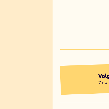
Vol
7 op 