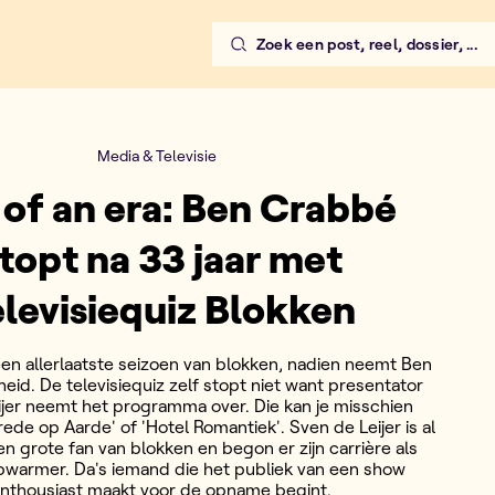
Zoek een post, reel, dossier, ...
Media & Televisie
 of an era: Ben Crabbé
topt na 33 jaar met
elevisiequiz Blokken
en allerlaatste seizoen van blokken, nadien neemt Ben
eid. De televisiequiz zelf stopt niet want presentator
ijer neemt het programma over. Die kan je misschien
ede op Aarde' of 'Hotel Romantiek'. Sven de Leijer is al
ven grote fan van blokken en begon er zijn carrière als
pwarmer. Da's iemand die het publiek van een show
nthousiast maakt voor de opname begint.