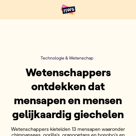
Naar hoofdinhoud
Hoofdpunten VRT NWS
Technologie & Wetenschap
Wetenschappers
ontdekken dat
mensapen en mensen
gelijkaardig giechelen
Wetenschappers kietelden 13 mensapen waaronder
chimpansees, gorilla's, orangoetans en bonobo's en