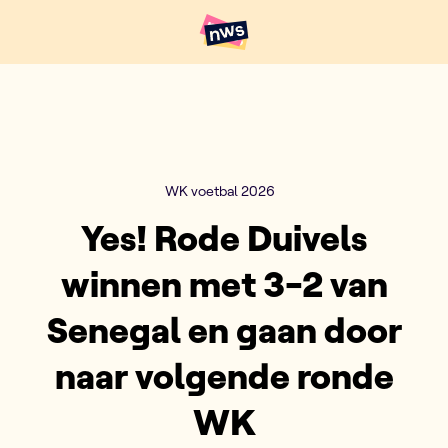
Naar hoofdinhoud
Hoofdpunten VRT NWS
WK voetbal 2026
Yes! Rode Duivels
winnen met 3-2 van
Senegal en gaan door
naar volgende ronde
WK