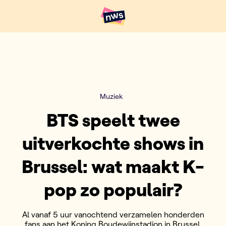
Naar hoofdinhoud
Hoofdpunten VRT NWS
Muziek
BTS speelt twee
uitverkochte shows in
Brussel: wat maakt K-
pop zo populair?
Al vanaf 5 uur vanochtend verzamelen honderden
fans aan het Koning Boudewijnstadion in Brussel.