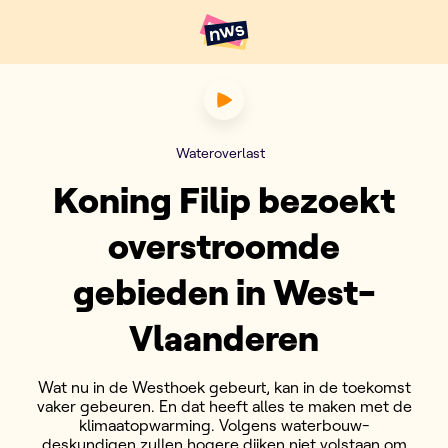
Naar hoofdinhoud
Hoofdpunten VRT NWS
Koning Filip bezoekt overst
Wateroverlast
Koning Filip bezoekt
overstroomde
gebieden in West-
Vlaanderen
Wat nu in de Westhoek gebeurt, kan in de toekomst
vaker gebeuren. En dat heeft alles te maken met de
klimaatopwarming. Volgens waterbouw-
deskundigen zullen hogere dijken niet volstaan om