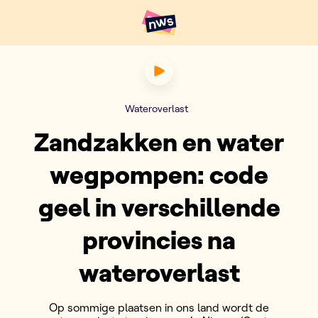
Naar hoofdinhoud
Hoofdpunten VRT NWS
Zandzakken en water wegpomp
Wateroverlast
Zandzakken en water
wegpompen: code
geel in verschillende
provincies na
wateroverlast
Op sommige plaatsen in ons land wordt de