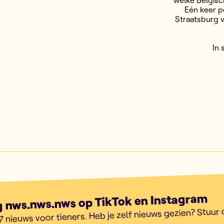
welke Belgisc
Eén keer p
Straatsburg v
In
g nws.nws.nws op TikTok en Instagram
7 nieuws voor tieners. Heb je zelf nieuws gezien? Stuur