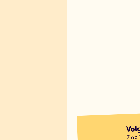
Vol
7 op 