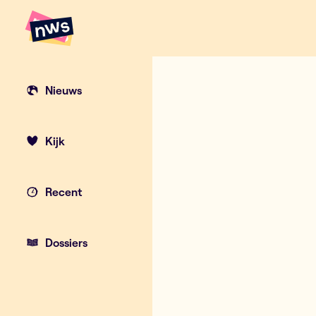
Naar hoofdinhoud
Hoofdpunten VRT NWS
Elke maand v
Nieuws
Kijk
Recent
Dossiers