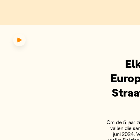
ergaderen Europese parlements
El
Europ
Straa
Om de 5 jaar zi
vallen die s
juni 2024. 