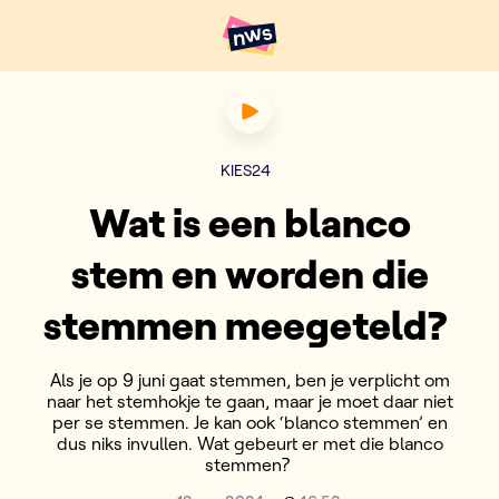
Naar hoofdinhoud
Hoofdpunten VRT NWS
Wat is een blanco stem en 
KIES24
Wat is een blanco
stem en worden die
stemmen meegeteld?
Als je op 9 juni gaat stemmen, ben je verplicht om
naar het stemhokje te gaan, maar je moet daar niet
per se stemmen. Je kan ook ‘blanco stemmen’ en
dus niks invullen. Wat gebeurt er met die blanco
stemmen?