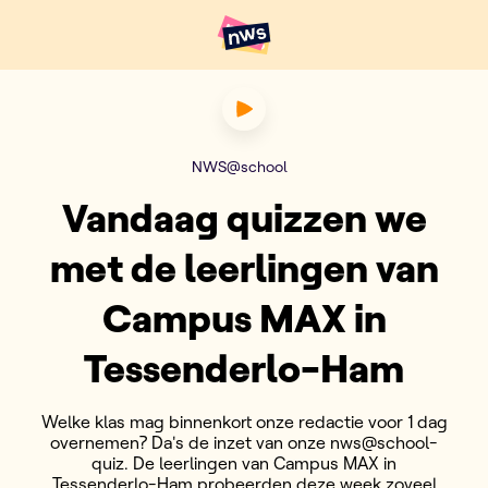
Naar hoofdinhoud
Hoofdpunten VRT NWS
Vandaag quizzen we met de 
NWS@school
Vandaag quizzen we
met de leerlingen van
Campus MAX in
Tessenderlo-Ham
Welke klas mag binnenkort onze redactie voor 1 dag
overnemen? Da's de inzet van onze nws@school-
quiz. De leerlingen van Campus MAX in
Tessenderlo-Ham probeerden deze week zoveel