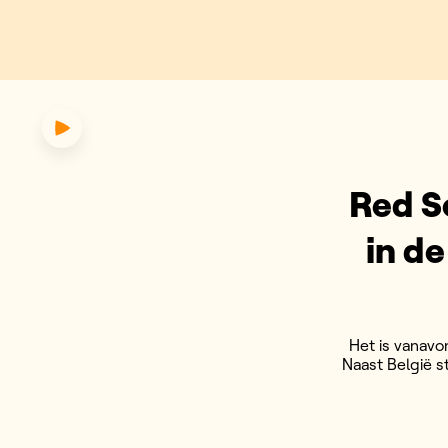
 staat vanavond in de eerste ha
Red S
in de
Het is vanavo
Naast België s