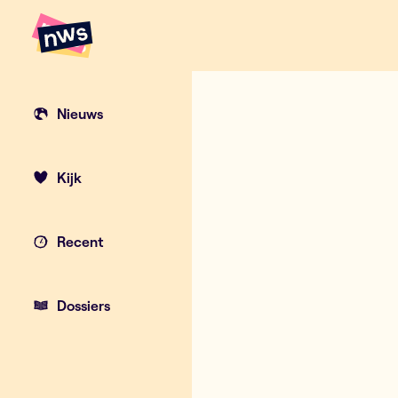
Naar hoofdinhoud
Hoofdpunten VRT NWS
Red Sebastian
Nieuws
Kijk
Recent
Dossiers