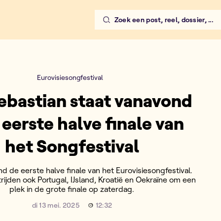
Zoek een post, reel, dossier, ...
lve finale van het Songfestiva
Eurovisiesongfestival
ebastian staat vanavond
 eerste halve finale van
het Songfestival
nd de eerste halve finale van het Eurovisiesongfestival.
trijden ook Portugal, IJsland, Kroatië en Oekraïne om een
plek in de grote finale op zaterdag.
di 13 mei. 2025
12:32