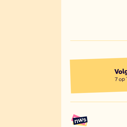
Vol
7 op 