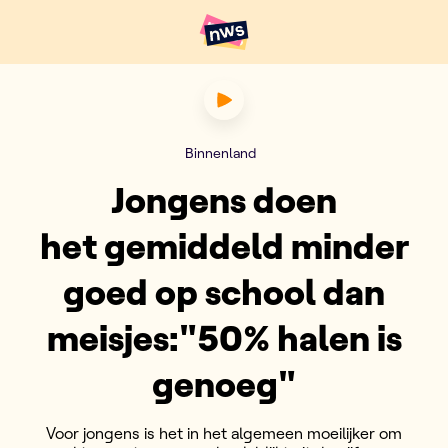
Naar hoofdinhoud
Hoofdpunten VRT NWS
Jongens doen het gemiddeld 
Binnenland
Jongens doen
het gemiddeld minder
goed op school dan
meisjes:"50% halen is
genoeg"
Voor jongens is het in het algemeen moeilijker om