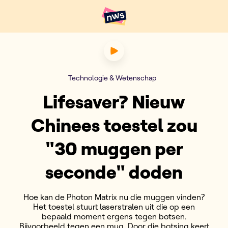
Naar hoofdinhoud
Hoofdpunten VRT NWS
Lifesaver? Nieuw Chinees to
Technologie & Wetenschap
Lifesaver? Nieuw
Chinees toestel zou
"30 muggen per
seconde" doden
Hoe kan de Photon Matrix nu die muggen vinden?
Het toestel stuurt laserstralen uit die op een
bepaald moment ergens tegen botsen.
Bijvoorbeeld tegen een mug. Door die botsing keert