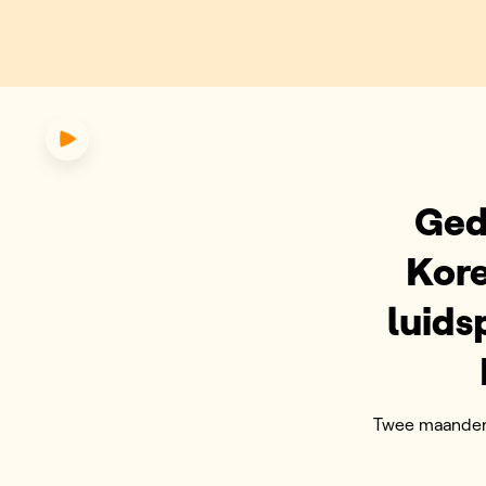
-pop: Zuid-Koreaanse militair
Ged
Kore
luids
Twee maanden 