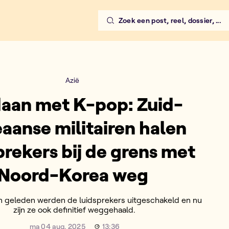
Zoek een post, reel, dossier, ...
en halen luidsprekers bij de 
Azië
aan met K-pop: Zuid-
aanse militairen halen
prekers bij de grens met
Noord-Korea weg
geleden werden de luidsprekers uitgeschakeld en nu
zijn ze ook definitief weggehaald.
ma 04 aug. 2025
13:36