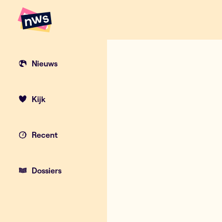
Naar hoofdinhoud
Hoofdpunten VRT NWS
Gedaan met K
Nieuws
Kijk
Recent
Dossiers