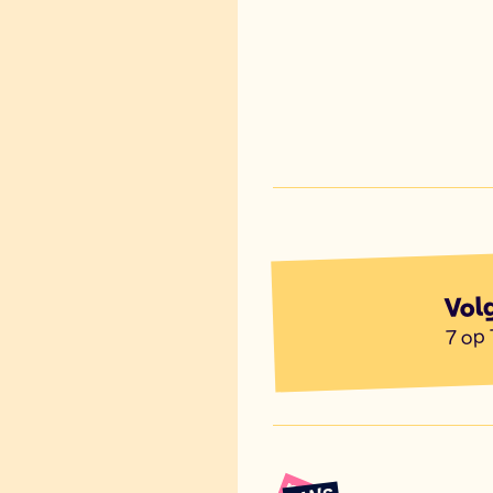
Vol
7 op 