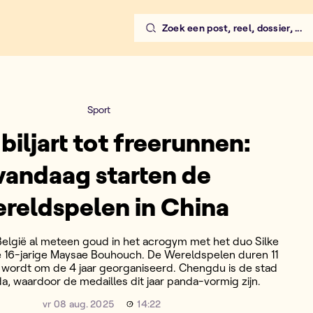
Zoek een post, reel, dossier, ...
 de Wereldspelen in China
Sport
biljart tot freerunnen:
vandaag starten de
reldspelen in China
elgië al meteen goud in het acrogym met het duo Silke
e 16-jarige Maysae Bouhouch. De Wereldspelen duren 11
 wordt om de 4 jaar georganiseerd. Chengdu is de stad
a, waardoor de medailles dit jaar panda-vormig zijn.
vr 08 aug. 2025
14:22