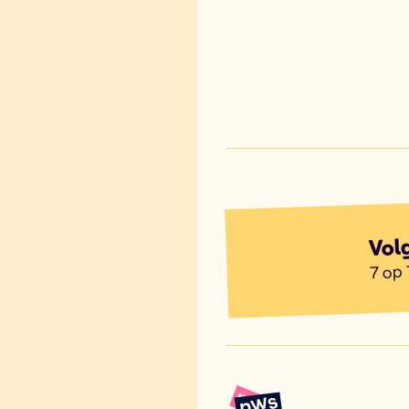
Vol
7 op 