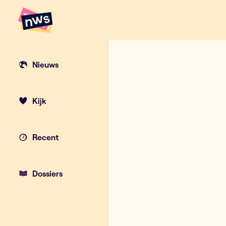
Naar hoofdinhoud
Hoofdpunten VRT NWS
Van biljart t
Nieuws
Kijk
Recent
Dossiers