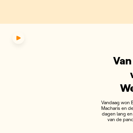
ot freerunnen: vandaag starten
Van 
We
Vandaag won B
Macharis en d
dagen lang en
van de pand