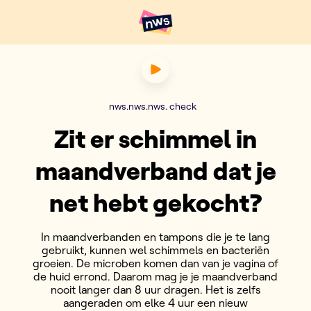
Naar hoofdinhoud
Hoofdpunten VRT NWS
Zit er schimmel in maandver
nws.nws.nws. check
Zit er schimmel in
maandverband dat je
net hebt gekocht?
In maandverbanden en tampons die je te lang
gebruikt, kunnen wel schimmels en bacteriën
groeien. De microben komen dan van je vagina of
de huid errond. Daarom mag je je maandverband
nooit langer dan 8 uur dragen. Het is zelfs
aangeraden om elke 4 uur een nieuw