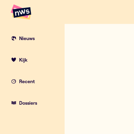
Naar hoofdinhoud
Hoofdpunten VRT NWS
Tieners skate
Nieuws
Kijk
Recent
Dossiers