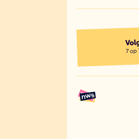
Vol
7 op 