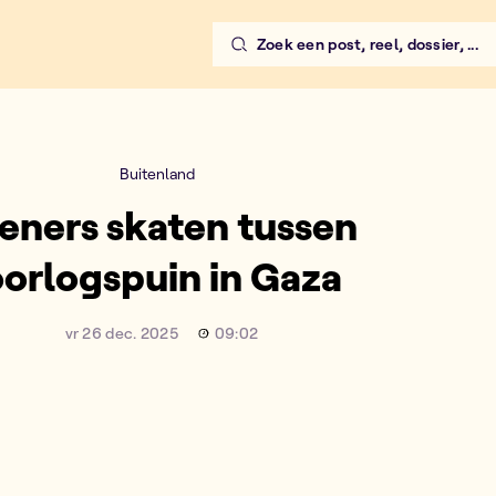
Zoek een post, reel, dossier, ...
Buitenland
ieners skaten tussen
oorlogspuin in Gaza
vr 26 dec. 2025
09:02