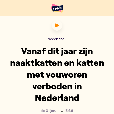
Naar hoofdinhoud
Hoofdpunten VRT NWS
Vanaf dit jaar zijn naaktkat
Nederland
Vanaf dit jaar zijn
naaktkatten en katten
met vouworen
verboden in
Nederland
do 01 jan.
15:36