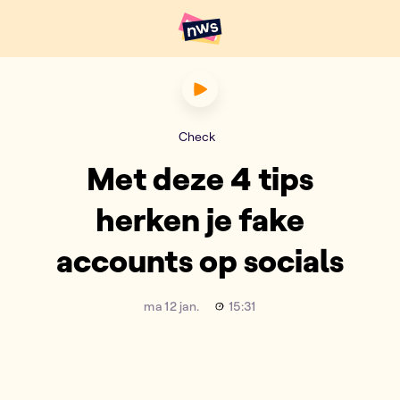
Naar hoofdinhoud
Hoofdpunten VRT NWS
Met deze 4 tips herken je fa
Check
Met deze 4 tips
herken je fake
accounts op socials
ma 12 jan.
15:31