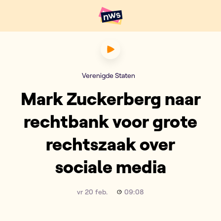
Naar hoofdinhoud
Hoofdpunten VRT NWS
Mark Zuckerberg naar rechtb
Verenigde Staten
Mark Zuckerberg naar
rechtbank voor grote
rechtszaak over
sociale media
vr 20 feb.
09:08