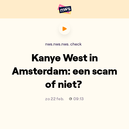
Naar hoofdinhoud
Hoofdpunten VRT NWS
Kanye West in Amsterdam: e
nws.nws.nws. check
Kanye West in
Amsterdam: een scam
of niet?
zo 22 feb.
09:13