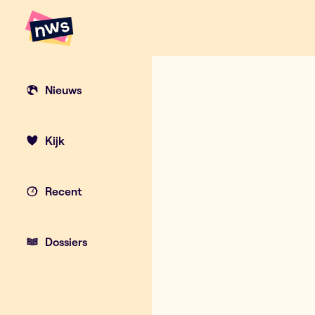
Naar hoofdinhoud
Hoofdpunten VRT NWS
18 graden van
Nieuws
Kijk
Recent
Dossiers