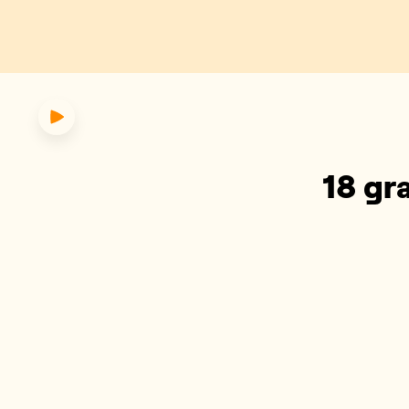
daag: verdwijnt de winter?
18 gr