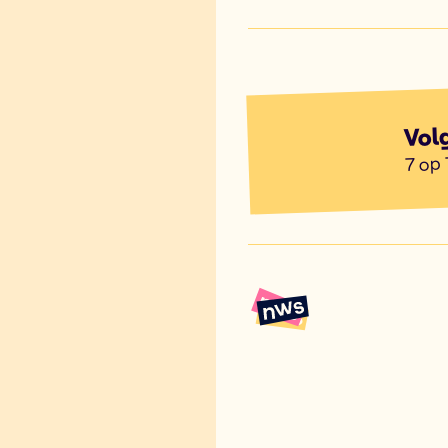
Vol
7 op 