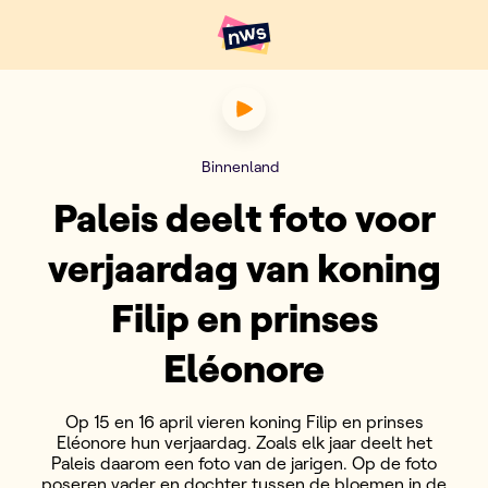
Naar hoofdinhoud
Hoofdpunten VRT NWS
Paleis deelt foto voor verjaa
Binnenland
Paleis deelt foto voor
verjaardag van koning
Filip en prinses
Eléonore
Op 15 en 16 april vieren koning Filip en prinses
Eléonore hun verjaardag. Zoals elk jaar deelt het
Paleis daarom een foto van de jarigen. Op de foto
poseren vader en dochter tussen de bloemen in de