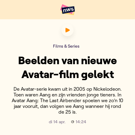
Naar hoofdinhoud
Hoofdpunten VRT NWS
Beelden van nieuwe Avatar-f
Films & Series
Beelden van nieuwe
Avatar-film gelekt
De Avatar-serie kwam uit in 2005 op Nickelodeon.
Toen waren Aang en zijn vrienden jonge tieners. In
Avatar Aang: The Last Airbender spoelen we zo’n 10
jaar vooruit, dan volgen we Aang wanneer hij rond
de 25 is.
di 14 apr.
14:24