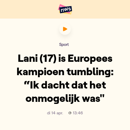
Naar hoofdinhoud
Hoofdpunten VRT NWS
Lani (17) is Europees kampio
Sport
Lani (17) is Europees
kampioen tumbling:
“Ik dacht dat het
onmogelijk was"
di 14 apr.
13:46