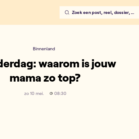
Zoek een post, reel, dossier, ...
Binnenland
erdag: waarom is jouw
mama zo top?
zo 10 mei.
08:30