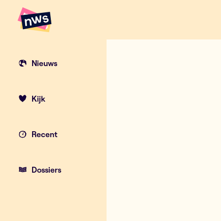
Naar hoofdinhoud
Hoofdpunten VRT NWS
Moederdag: w
Nieuws
Kijk
Recent
Dossiers