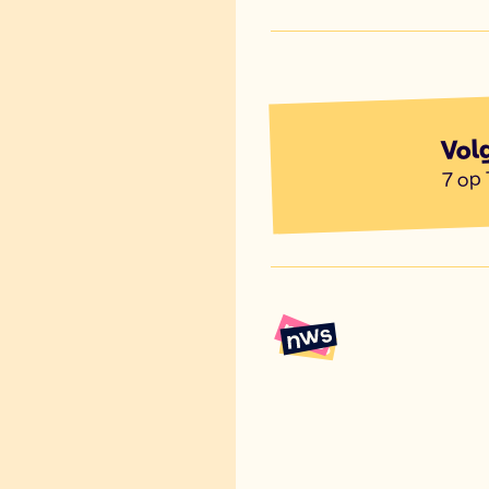
Vol
7 op 