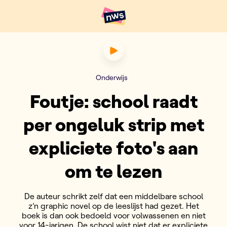
Naar hoofdinhoud
Hoofdpunten VRT NWS
Foutje: school raadt per onge
Onderwijs
Foutje: school raadt
per ongeluk strip met
expliciete foto's aan
om te lezen
De auteur schrikt zelf dat een middelbare school
z’n graphic novel op de leeslijst had gezet. Het
boek is dan ook bedoeld voor volwassenen en niet
voor 14-jarigen. De school wist niet dat er expliciete