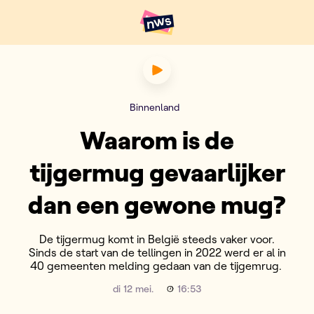
Naar hoofdinhoud
Hoofdpunten VRT NWS
Waarom is de tijgermug geva
Binnenland
Waarom is de
tijgermug gevaarlijker
dan een gewone mug?
De tijgermug komt in België steeds vaker voor.
Sinds de start van de tellingen in 2022 werd er al in
40 gemeenten melding gedaan van de tijgemrug.
di 12 mei.
16:53