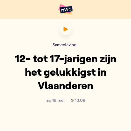
Naar hoofdinhoud
Hoofdpunten VRT NWS
12- tot 17-jarigen zijn het g
Samenleving
12- tot 17-jarigen zijn
het gelukkigst in
Vlaanderen
ma 18 mei.
13:09