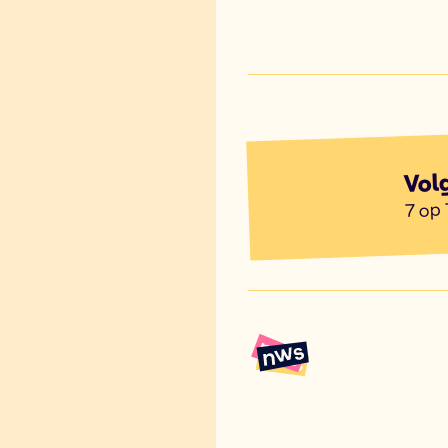
Vol
7 op 