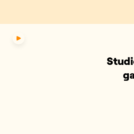
ts van naar huis gaan: wat vind
Studi
ga