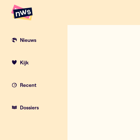
Naar hoofdinhoud
Hoofdpunten VRT NWS
Studie in plaa
Nieuws
Kijk
Recent
Dossiers