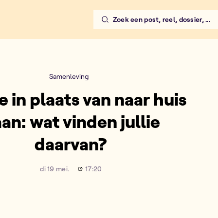
Zoek een post, reel, dossier, ...
en jullie daarvan?
Samenleving
e in plaats van naar huis
an: wat vinden jullie
daarvan?
di 19 mei.
17:20