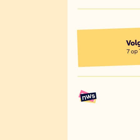
Vol
7 op 