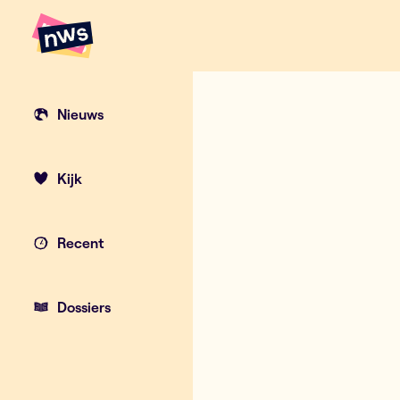
Naar hoofdinhoud
Hoofdpunten VRT NWS
Thibaut (17) 
Nieuws
Kijk
Recent
Dossiers