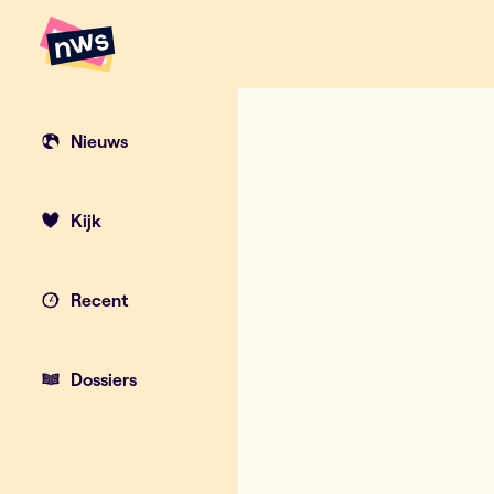
Naar hoofdinhoud
Hoofdpunten VRT NWS
Sneller bruin
Nieuws
Kijk
Recent
Dossiers