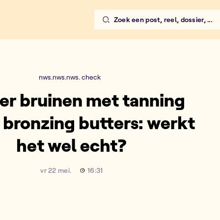
Zoek een post, reel, dossier, ...
g butters: werkt het wel echt?
nws.nws.nws. check
ler bruinen met tanning
n bronzing butters: werkt
het wel echt?
vr 22 mei.
16:31