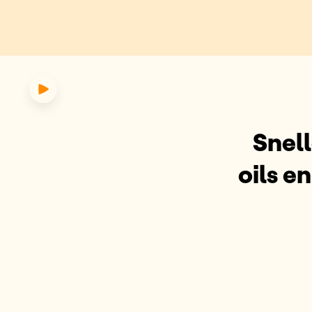
en met tanning oils en bronzin
Snel
oils e