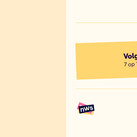
Vol
7 op 