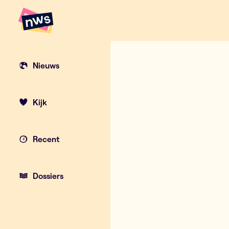
Naar hoofdinhoud
Hoofdpunten VRT NWS
OKAN-leerlin
Nieuws
Kijk
Recent
Dossiers