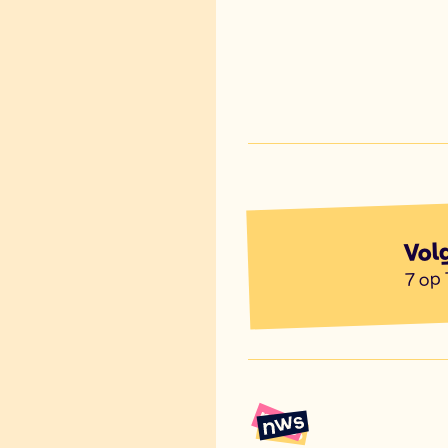
Vol
7 op 