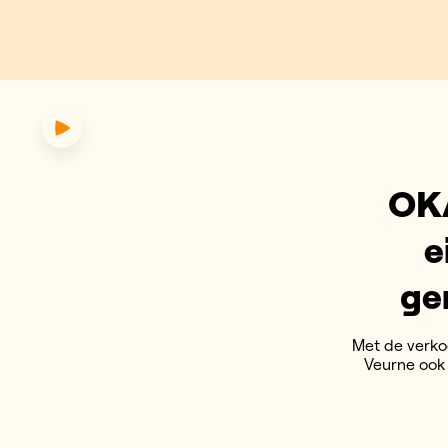
gen maken eigen kookboek met
OKA
e
ge
Met de verko
Veurne ook