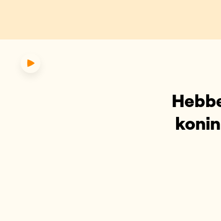
 de Nederlandse koning elkaa
Hebbe
konin