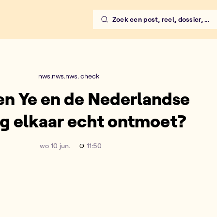
Zoek een post, reel, dossier, ...
r echt ontmoet?
nws.nws.nws. check
n Ye en de Nederlandse
g elkaar echt ontmoet?
wo 10 jun.
11:50