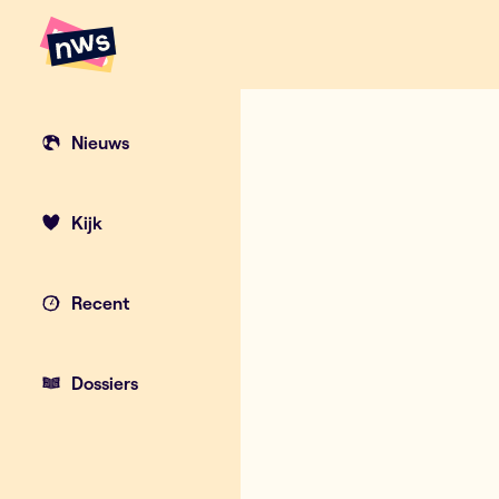
Naar hoofdinhoud
Hoofdpunten VRT NWS
Hebben Ye en
Nieuws
Kijk
Recent
Dossiers