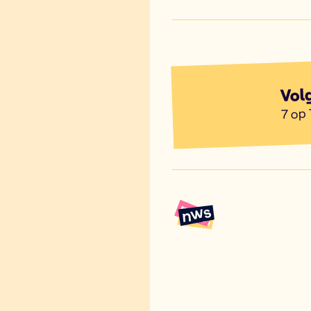
Vol
7 op 