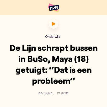
Naar hoofdinhoud
Hoofdpunten VRT NWS
De Lijn schrapt bussen in BuS
Onderwijs
De Lijn schrapt bussen
in BuSo, Maya (18)
getuigt: “Dat is een
probleem”
do 18 jun.
15:16