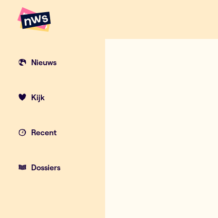
Naar hoofdinhoud
Hoofdpunten VRT NWS
Trump onderte
Nieuws
Kijk
Recent
Dossiers