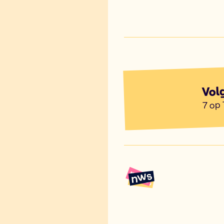
Vol
7 op 