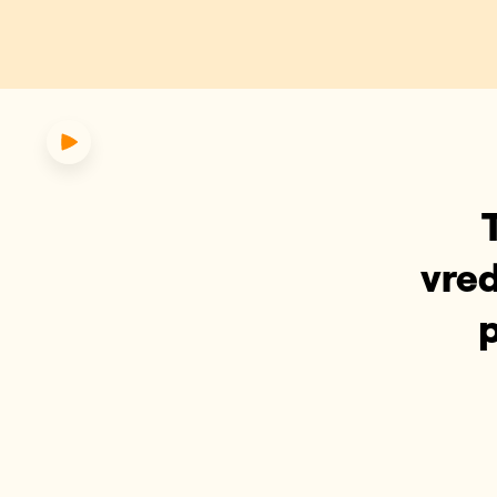
kent vredesakkoord met Iran i
vred
p