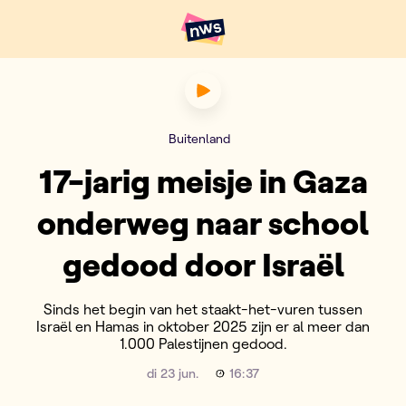
Naar hoofdinhoud
Hoofdpunten VRT NWS
17-jarig meisje in Gaza onde
Buitenland
17-jarig meisje in Gaza
onderweg naar school
gedood door Israël
Sinds het begin van het staakt-het-vuren tussen
Israël en Hamas in oktober 2025 zijn er al meer dan
1.000 Palestijnen gedood.
di 23 jun.
16:37