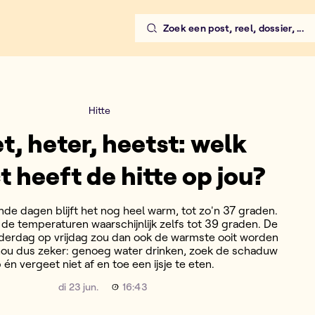
Zoek een post, reel, dossier, ...
te op jou?
Hitte
t, heter, heetst: welk
t heeft de hitte op jou?
e dagen blijft het nog heel warm, tot zo'n 37 graden.
n de temperaturen waarschijnlijk zelfs tot 39 graden. De
derdag op vrijdag zou dan ook de warmste ooit worden
thou dus zeker: genoeg water drinken, zoek de schaduw
 én vergeet niet af en toe een ijsje te eten.
di 23 jun.
16:43