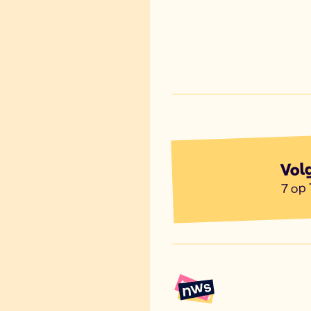
Vol
7 op 