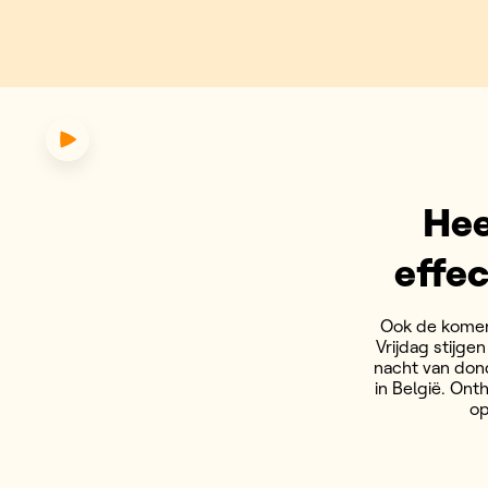
eetst: welk effect heeft de hit
Hee
effec
Ook de komend
Vrijdag stijge
nacht van don
in België. On
op