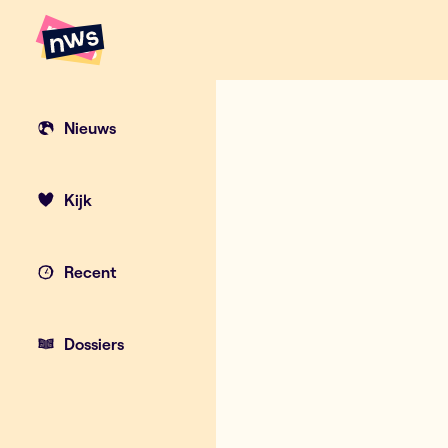
Naar hoofdinhoud
Hoofdpunten VRT NWS
Heet, heter, h
Nieuws
Kijk
Recent
Dossiers