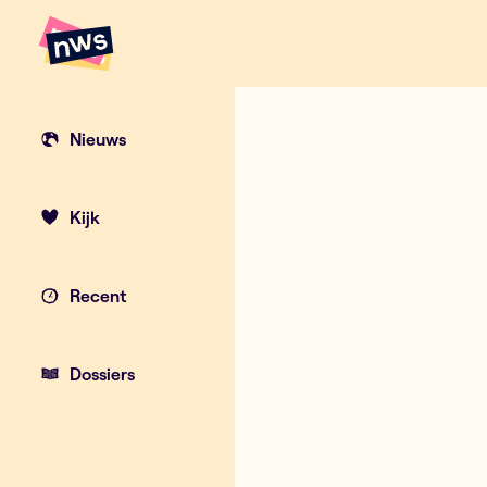
Naar hoofdinhoud
Hoofdpunten VRT NWS
Inse (17) is 
Nieuws
Kijk
Recent
Dossiers