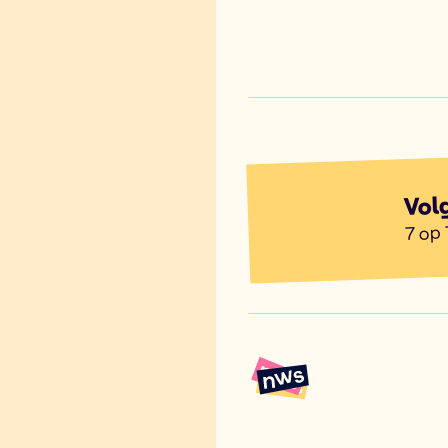
Vol
7 op 