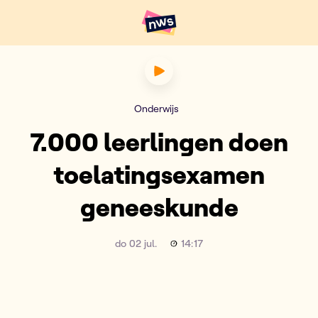
Naar hoofdinhoud
Hoofdpunten VRT NWS
7.000 leerlingen doen toel
Onderwijs
7.000 leerlingen doen
toelatingsexamen
geneeskunde
do 02 jul.
14:17