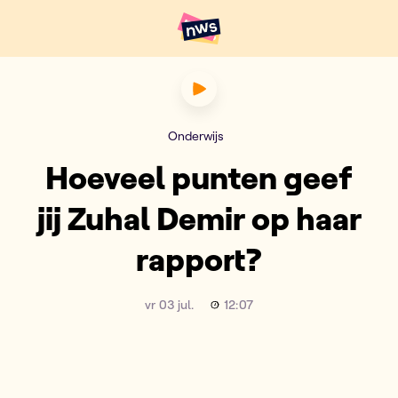
Naar hoofdinhoud
Hoofdpunten VRT NWS
Hoeveel punten geef jij Zuha
Onderwijs
Hoeveel punten geef
jij Zuhal Demir op haar
rapport?
vr 03 jul.
12:07