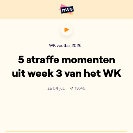
Naar hoofdinhoud
Hoofdpunten VRT NWS
5 straffe momenten uit week
WK voetbal 2026
5 straffe momenten
uit week 3 van het WK
za 04 jul.
18:40