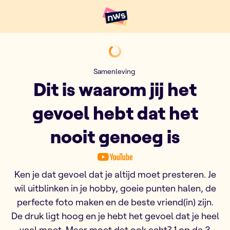
Naar hoofdinhoud
Hoofdpunten VRT NWS
Dit is waarom jij het gevoel h
Samenleving
Dit is waarom jij het
gevoel hebt dat het
nooit genoeg is
Ken je dat gevoel dat je altijd moet presteren. Je
wil uitblinken in je hobby, goeie punten halen, de
perfecte foto maken en de beste vriend(in) zijn.
De druk ligt hoog en je hebt het gevoel dat je heel
veel moet. Maar moet dat ook echt? 1 op de 3