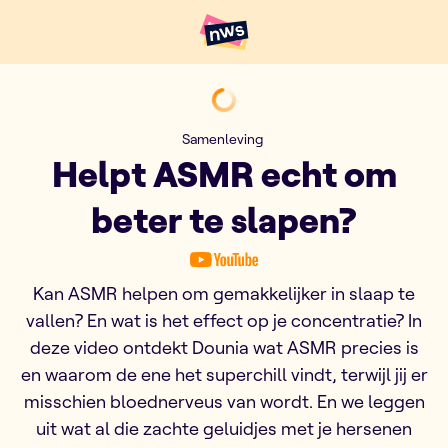
Naar hoofdinhoud
Hoofdpunten VRT NWS
Helpt ASMR echt om beter te
Samenleving
Helpt ASMR echt om
beter te slapen?
Kan ASMR helpen om gemakkelijker in slaap te
vallen? En wat is het effect op je concentratie? In
deze video ontdekt Dounia wat ASMR precies is
en waarom de ene het superchill vindt, terwijl jij er
misschien bloednerveus van wordt. En we leggen
uit wat al die zachte geluidjes met je hersenen