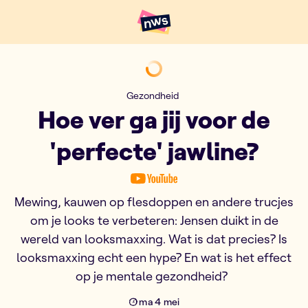
Naar hoofdinhoud
Hoofdpunten VRT NWS
Hoe ver ga jij voor de 'perfect
Gezondheid
Hoe ver ga jij voor de
'perfecte' jawline?
Mewing, kauwen op flesdoppen en andere trucjes
om je looks te verbeteren: Jensen duikt in de
wereld van looksmaxxing. Wat is dat precies? Is
looksmaxxing echt een hype? En wat is het effect
op je mentale gezondheid?
ma 4 mei