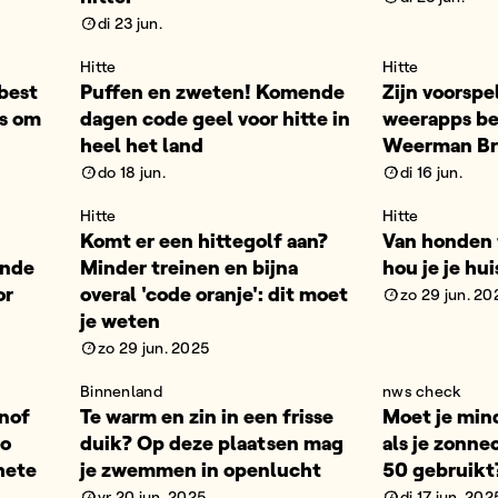
di 23 jun.
Hitte
Hitte
 best
Puffen en zweten! Komende
Zijn voorspe
ps om
dagen code geel voor hitte in
weerapps b
heel het land
Weerman Bra
do 18 jun.
di 16 jun.
Hitte
Hitte
Komt er een hittegolf aan?
Van honden 
ende
Minder treinen en bijna
hou je je hu
or
overal 'code oranje': dit moet
zo 29 jun. 20
je weten
zo 29 jun. 2025
Binnenland
nws check
nof
Te warm en zin in een frisse
Moet je min
zo
duik? Op deze plaatsen mag
als je zonn
hete
je zwemmen in openlucht
50 gebruik
vr 20 jun. 2025
di 17 jun. 202