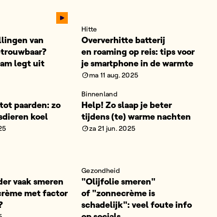
Hitte
llingen van
Oververhitte batterij
etrouwbaar?
en roaming op reis: tips voor
m legt uit
je smartphone in de warmte
ma 11 aug. 2025
Binnenland
tot paarden: zo
Help! Zo slaap je beter
isdieren koel
tijdens (te) warme nachten
25
za 21 jun. 2025
Gezondheid
der vaak smeren
"Olijfolie smeren"
ecrème met factor
of "zonnecrème is
t?
schadelijk": veel foute info
op socials
5