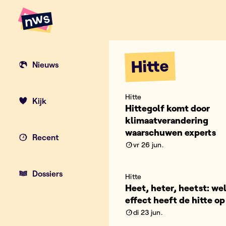
Naar hoofdinhoud
Hoofdpunten VRT NWS
Hitte
Nieuws
Hitte
Kijk
Hittegolf komt door
klimaatverandering
waarschuwen experts
Recent
vr 26 jun.
Dossiers
Hitte
Heet, heter, heetst: we
effect heeft de hitte op
di 23 jun.