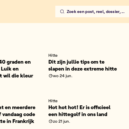
Zoek een post, reel, dossier, ...
Hitte
40 graden en
Dit zijn jullie tips om te
 Luik en
slapen in deze extreme hitte
 wil die kleur
wo 24 jun.
Hitte
ht en meerdere
Hot hot hot! Er is officieel
f vandaag code
een hittegolf in ons land
te in Frankrijk
zo 21 jun.