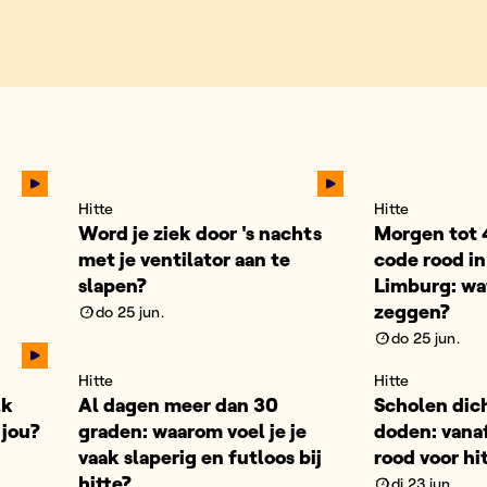
Hitte
Hitte
Word je ziek door 's nachts
Morgen tot 
met je ventilator aan te
code rood in
slapen?
Limburg: wat
zeggen?
do 25 jun.
do 25 jun.
Hitte
Hitte
lk
Al dagen meer dan 30
Scholen dic
 jou?
graden: waarom voel je je
doden: vana
vaak slaperig en futloos bij
rood voor hit
hitte?
di 23 jun.