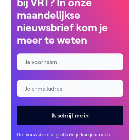
bij VRT? In onze
maandelijkse
nieuwsbrief kom je
meer te weten
Naam
E-mailadres *
Ik schrijf me in
De nieuwsbrief is gratis én je kan je steeds