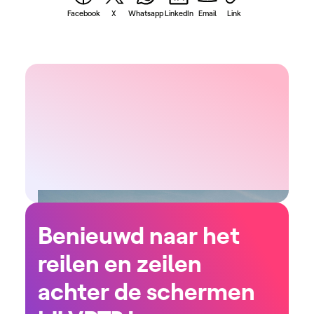
Facebook
X
Whatsapp
LinkedIn
Email
Link
Benieuwd naar het
reilen en zeilen
achter de schermen