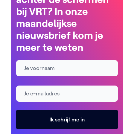
bij VRT? In onze
maandelijkse
nieuwsbrief kom je
meer te weten
Naam
E-mailadres *
Ik schrijf me in