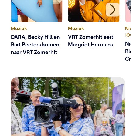
Muziek
Muziek
Nieu
|
Ove
DARA, Becky Hill en
VRT Zomerhit eert
Nieu
Bart Peeters komen
Margriet Hermans
Blok
naar VRT Zomerhit
Crab
sep
fakk
Sven