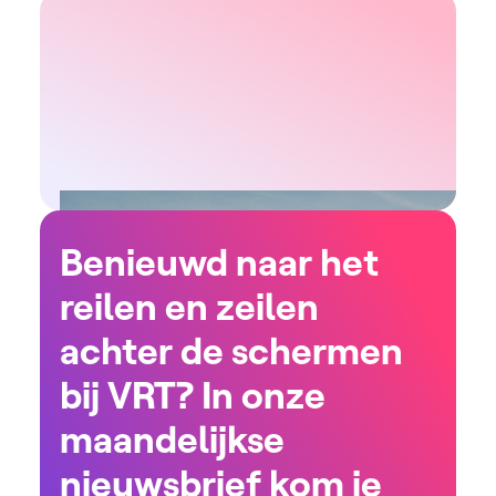
Benieuwd naar het
reilen en zeilen
achter de schermen
bij VRT? In onze
maandelijkse
nieuwsbrief kom je