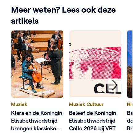
Meer weten? Lees ook deze
artikels
Muziek
Muziek
|
Cultuur
Nieu
Klara en de Koningin
Beleef de Koningin
Bart
Elisabethwedstrijd
Elisabethwedstrijd
doo
brengen klassieke
Cello 2026 bij VRT
Brus
muziek dichterbij
VRT