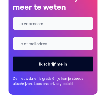
meer te weten
Naam
E-mailadres *
Ik schrijf me in
De nieuwsbrief is gratis én je kan je steeds
uitschrijven. Lees ons
privacy beleid
.