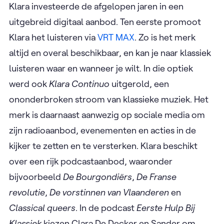
Klara investeerde de afgelopen jaren in een
uitgebreid digitaal aanbod. Ten eerste promoot
Klara het luisteren via
VRT MAX
. Zo is het merk
altijd en overal beschikbaar, en kan je naar klassiek
luisteren waar en wanneer je wilt. In die optiek
werd ook
Klara Continuo
uitgerold, een
ononderbroken stroom van klassieke muziek. Het
merk is daarnaast aanwezig op sociale media om
zijn radioaanbod, evenementen en acties in de
kijker te zetten en te versterken. Klara beschikt
over een rijk podcastaanbod, waaronder
bijvoorbeeld
De Bourgondiërs
,
De Franse
revolutie
,
De vorstinnen van Vlaanderen
en
Classical queers
. In de podcast
Eerste Hulp Bij
Klassiek
kiezen Clara De Decker en Sander om