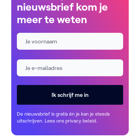
nieuwsbrief kom je
meer te weten
Naam
E-mailadres *
Ik schrijf me in
De nieuwsbrief is gratis én je kan je steeds
uitschrijven. Lees ons
privacy beleid
.