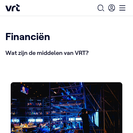
Ga naar de hoofdinhoud
VRT (home)
/
/
/
Home
Over ons
Onze organisatie
Financiën
Open zoekfo
Ope
Financiën
Wat zijn de middelen van VRT?