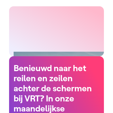
Benieuwd naar het
reilen en zeilen
achter de schermen
bij VRT? In onze
maandelijkse